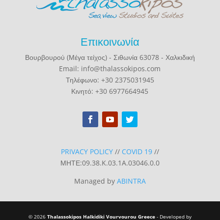
Επικοινωνία
Βουρβουρού (Μέγα τείχος) - Σιθωνία 63078 - Χαλκιδική
Email: info@thalassokipos.com
Τηλέφωνο: +30 2375031945
Κινητό: +30 6977664945
PRIVACY POLICY
//
COVID 19
//
ΜΗΤΕ:09.38.K.03.1A.03046.0.0
Managed by
ABINTRA
© 2026
Thalassokipos Halkidiki Vourvourou Greece
- Developed by