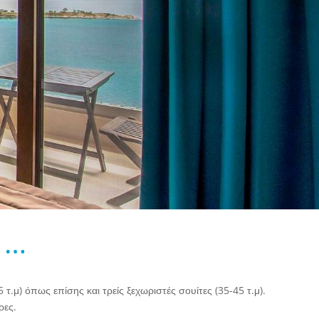
 …
 τ.μ) όπως επίσης και τρείς ξεχωριστές σουίτες (35-45 τ.μ).
ρες.