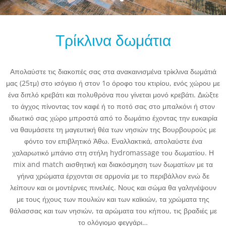
Τρίκλινα δωμάτια
Απολαύστε τις διακοπές σας στα ανακαινισμένα τρίκλινα δωμάτιά
μας (25τμ) στο ισόγειο ή στον 1ο όροφο του κτιρίου, ενός χώρου με
ένα διπλό κρεβάτι και πολυθρόνα που γίνεται μονό κρεβάτι. Διώξτε
το άγχος πίνοντας τον καφέ ή το ποτό σας στο μπαλκόνι ή στον
ιδιωτικό σας χώρο μπροστά από το δωμάτιο έχοντας την ευκαιρία
να θαυμάσετε τη μαγευτική θέα των νησιών της Βουρβουρούς με
φόντο τον επιβλητικό Άθω. Εναλλακτικά, απολαύστε ένα
χαλαρωτικό μπάνιο στη στήλη hydromassage του δωματίου. Η
mix and match αισθητική και διακόσμηση των δωματίων με τα
γήινα χρώματα έρχονται σε αρμονία με το περιβάλλον ενώ δε
λείπουν και οι μοντέρνες πινελιές. Νους και σώμα θα γαληνέψουν
με τους ήχους των πουλιών και των καϊκιών, τα χρώματα της
θάλασσας και των νησιών, τα αρώματα του κήπου, τις βραδιές με
το ολόγιομο φεγγάρι…