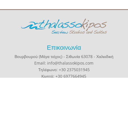
Επικοινωνία
Βουρβουρού (Μέγα τείχος) - Σιθωνία 63078 - Χαλκιδική
Email: info@thalassokipos.com
Τηλέφωνο: +30 2375031945
Κινητό: +30 6977664945
PRIVACY POLICY
//
COVID 19
//
ΜΗΤΕ:09.38.K.03.1A.03046.0.0